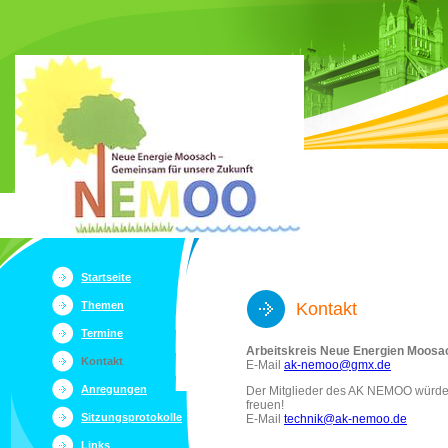
Startseite
Themen
Kontakt
Termine
Arbeitskreis Neue Energien Moosa
Kontakt
E-Mail
ak-nemoo@gmx.de
Anregungen
Der Mitglieder des AK NEMOO würden
freuen!
Sitzungsprotokolle
E-Mail
technik@ak-nemoo.de
Links